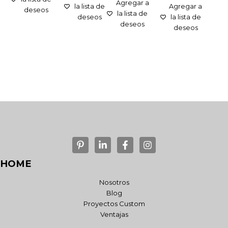
Agregar a
la lista de
Agregar a
deseos
la lista de
deseos
la lista de
deseos
deseos
HOME
Nosotros
Blog
Proyectos Custom
Ventajas