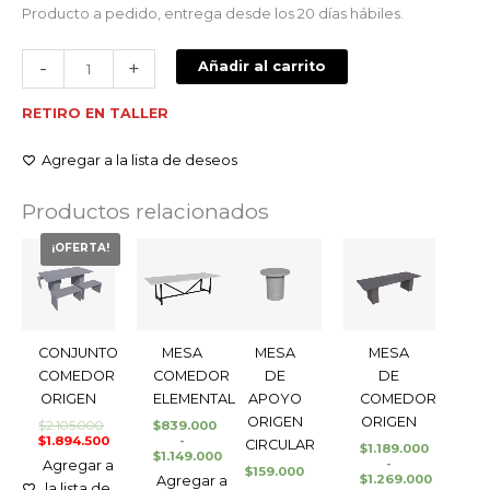
Producto a pedido, entrega desde los 20 días hábiles.
-
+
Añadir al carrito
RETIRO EN TALLER
Agregar a la lista de deseos
Productos relacionados
El
El
Rango
Rango
¡OFERTA!
precio
precio
de
de
original
actual
precios:
precios:
era:
es:
desde
desde
$2.105.000.
$1.894.500.
$839.000
$1.189.000
hasta
hasta
$1.149.000
$1.269.000
CONJUNTO
MESA
MESA
MESA
COMEDOR
COMEDOR
DE
DE
ORIGEN
ELEMENTAL
APOYO
COMEDOR
ORIGEN
ORIGEN
$
2.105.000
$
839.000
$
1.894.500
-
CIRCULAR
$
1.189.000
$
1.149.000
-
Agregar a
$
159.000
$
1.269.000
Agregar a
la lista de