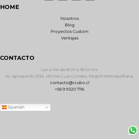
HOME
Nosotros
Blog
Proyectos Custom
Ventajas
CONTACTO
Lun a Vie de 8:00 a 18:00 hrs.
Av. Apoquindo 5134. oficina 1, Las Condes, Región Metropolitana.
contacto@rcubo.cl
+56 9 9320 7116
Spanish