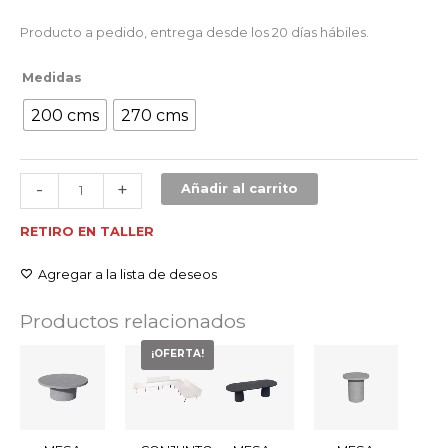
Producto a pedido, entrega desde los 20 días hábiles.
Medidas
200 cms
270 cms
-
+
Añadir al carrito
RETIRO EN TALLER
Agregar a la lista de deseos
Productos relacionados
El
El
Rango
¡OFERTA!
precio
precio
de
original
actual
precios:
era:
es:
desde
$2.374.000.
$1.780.500.
$1.249.000
hasta
$1.329.000