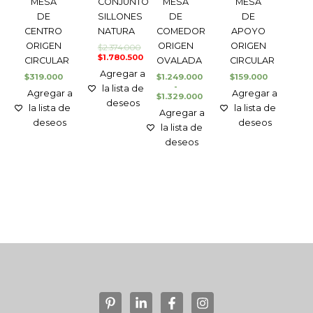
MESA
CONJUNTO
MESA
MESA
DE
SILLONES
DE
DE
CENTRO
NATURA
COMEDOR
APOYO
ORIGEN
ORIGEN
ORIGEN
$
2.374.000
$
1.780.500
CIRCULAR
OVALADA
CIRCULAR
Agregar a
$
319.000
$
1.249.000
$
159.000
-
la lista de
Agregar a
Agregar a
$
1.329.000
deseos
la lista de
la lista de
Agregar a
deseos
deseos
la lista de
deseos