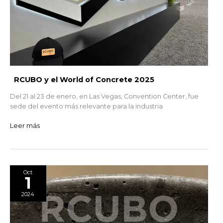
RCUBO y el World of Concrete 2025
Del 21 al 23 de enero, en Las Vegas, Convention Center, fue
sede del evento más relevante para la industria
Leer más
Bienvenido
Oct
1
al
mundo
2024
RCUBO