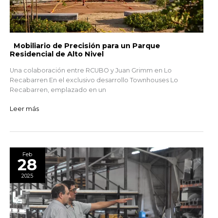
Residencial
de
Alto
Nivel
Mobiliario de Precisión para un Parque
Residencial de Alto Nivel
Una colaboración entre RCUBO y Juan Grimm en Lo
Recabarren En el exclusivo desarrollo Townhouses Lo
Recabarren, emplazado en un
Leer más
Planta
Feb
28
RCUBO:
El
2025
Corazón
de
Nuestra
Producción