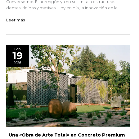
Conversemos El hormigón ya no se limita a estructuras
densas, rígidas y masivas. Hoy en día, la innovación en la
Leer más
Una
Feb
19
«Obra
de
2026
Arte
Total»
en
Concreto
Premium
RCUBO
Una «Obra de Arte Total» en Concreto Premium