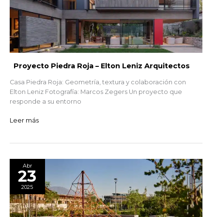
Elton
Leniz
Arquitectos
Proyecto Piedra Roja – Elton Leniz Arquitectos
Casa Piedra Roja: Geometría, textura y colaboración con
Elton Leniz Fotografía: Marcos Zegers Un proyecto que
responde a su entorno
Leer más
Mobiliario
Abr
23
de
Precisión
2025
para
un
Parque