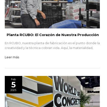
Planta RCUBO: El Corazón de Nuestra Producción
En RCUBO, nuestra planta de fabricación es el punto donde la
creatividad y la técnica cobran vida. Aquí, la materialidad,
Leer más
RCUBO
Feb
5
y
el
2025
World
of
Concrete
2025