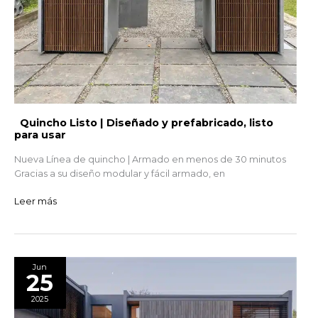
Quincho Listo | Diseñado y prefabricado, listo
para usar
Nueva Línea de quincho | Armado en menos de 30 minutos
Gracias a su diseño modular y fácil armado, en
Leer más
Proyecto
Jun
25
Piedra
Roja
2025
–