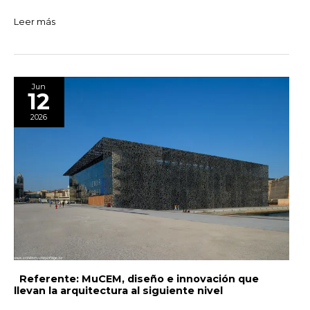
Leer más
Referente:
Jun
12
MuCEM,
diseño
2026
e
innovación
que
llevan
la
arquitectura
al
siguiente
nivel
Referente: MuCEM, diseño e innovación que
llevan la arquitectura al siguiente nivel