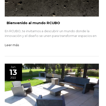
Bienvenido al mundo RCUBO
En RCUBO, te invitamos a descubrir un mundo donde la
innovación y el diseño se unen para transformar espacios en
Leer más
¿Cómo
Jun
13
cuidar
tus
2022
muebles
de
concreto?