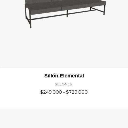
Rango
Sillón Elemental
De
SILLONES
Precios:
Desde
$
249.000
-
$
729.000
$249.000
Hasta
$729.000