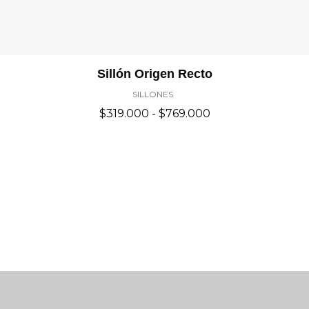
Rango
Sillón Origen Recto
De
SILLONES
Precios:
Desde
$
319.000
-
$
769.000
$319.000
Hasta
$769.000